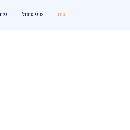
בית
סוגי טיפול
גלית
 לחייך,
קט נפשי