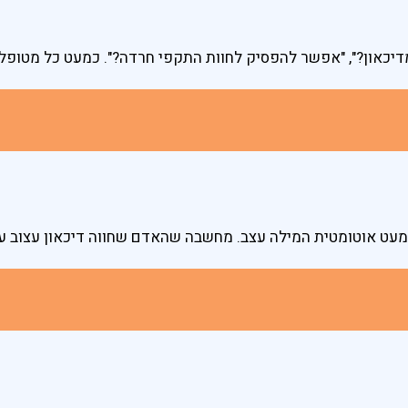
און?", "אפשר להפסיק לחוות התקפי חרדה?". כמעט כל מטופל 
 כמעט אוטומטית המילה עצב. מחשבה שהאדם שחווה דיכאון עצוב ע