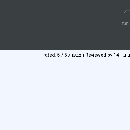
רה,
 חנה
יב
,
. Reviewed by
14 הצבעות
rated:
5
/
5