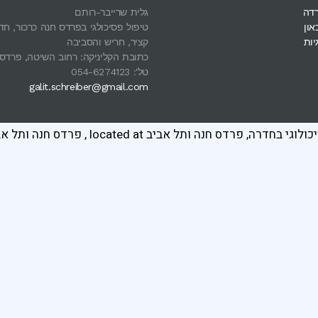
רדה
גלית שרייבר-רותם
און
טיפול פסיכולגי בפרדס חנה כרכור, חד
יות
קציר, חריש והסביבה
כתובת הקליניקה: רחוב השיטה, פרדס
טל': 054-6274123
galit.schreiber@gmail.com
כולוגי בחדרה, פרדס חנה ותל אביב
located at
,
פרדס חנה ותל אב