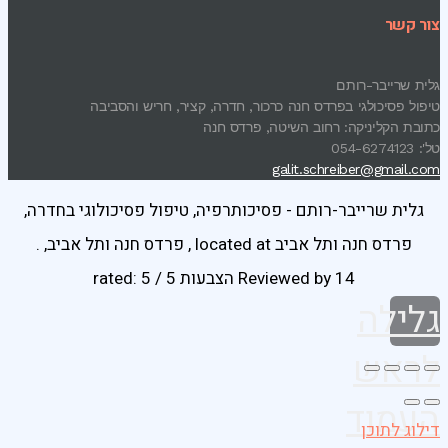
צור קשר
גלית שרייבר-רותם
טיפול פסיכולגי בפרדס חנה כרכור, חדרה, קציר, חריש והסביבה
כתובת הקליניקה: רחוב השיטה, פרדס חנה
טל': 054-6274123
galit.schreiber@gmail.com
גלית שרייבר-רותם - פסיכותרפיה, טיפול פסיכולוגי בחדרה,
פרדס חנה ותל אביב
located at
,
פרדס חנה ותל אביב
,
.
14 הצבעות
Reviewed by
rated:
5
/
5
גלילה
לראש
העמוד
דילוג לתוכן