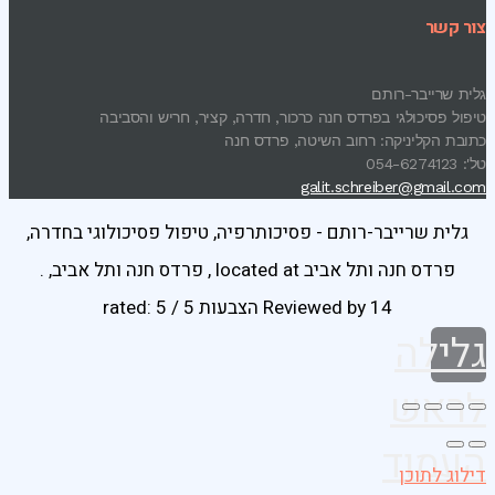
צור קשר
גלית שרייבר-רותם
טיפול פסיכולגי בפרדס חנה כרכור, חדרה, קציר, חריש והסביבה
כתובת הקליניקה: רחוב השיטה, פרדס חנה
טל': 054-6274123
galit.schreiber@gmail.com
גלית שרייבר-רותם - פסיכותרפיה, טיפול פסיכולוגי בחדרה,
פרדס חנה ותל אביב
located at
,
פרדס חנה ותל אביב
,
.
14 הצבעות
Reviewed by
rated:
5
/
5
גלילה
לראש
העמוד
דילוג לתוכן