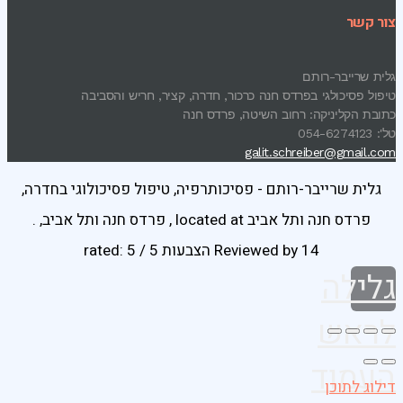
צור קשר
גלית שרייבר-רותם
טיפול פסיכולגי בפרדס חנה כרכור, חדרה, קציר, חריש והסביבה
כתובת הקליניקה: רחוב השיטה, פרדס חנה
טל': 054-6274123
galit.schreiber@gmail.com
גלית שרייבר-רותם - פסיכותרפיה, טיפול פסיכולוגי בחדרה,
פרדס חנה ותל אביב
located at
,
פרדס חנה ותל אביב
,
.
14 הצבעות
Reviewed by
rated:
5
/
5
גלילה
לראש
העמוד
דילוג לתוכן