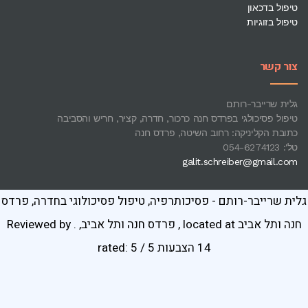
טיפול בדכאון
טיפול בזוגיות
צור קשר
גלית שרייבר-רותם
טיפול פסיכולגי בפרדס חנה כרכור, חדרה, קציר, חריש והסביבה
כתובת הקליניקה: רחוב השיטה, פרדס חנה
טל': 054-6274123
galit.schreiber@gmail.com
גלית שרייבר-רותם - פסיכותרפיה, טיפול פסיכולוגי בחדרה, פרדס
חנה ותל אביב
located at
,
פרדס חנה ותל אביב
,
. Reviewed by
14 הצבעות
rated:
5
/
5