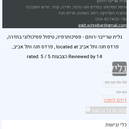
גלית שרייבר-רותם
טיפול פסיכולגי בפרדס חנה כרכור, חדרה, קציר, חריש והסביבה
כתובת הקליניקה: רחוב השיטה, פרדס חנה
טל': 054-6274123
galit.schreiber@gmail.com
גלית שרייבר-רותם - פסיכותרפיה, טיפול פסיכולוגי בחדרה,
פרדס חנה ותל אביב
located at
,
פרדס חנה ותל אביב
,
.
14 הצבעות
Reviewed by
rated:
5
/
5
גלילה
לראש
העמוד
דילוג לתוכן
פתח סרגל נגישות
כלי נגישות