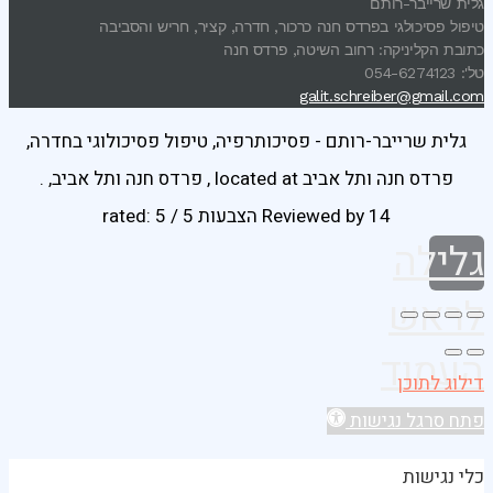
גלית שרייבר-רותם
טיפול פסיכולגי בפרדס חנה כרכור, חדרה, קציר, חריש והסביבה
כתובת הקליניקה: רחוב השיטה, פרדס חנה
טל': 054-6274123
galit.schreiber@gmail.com
גלית שרייבר-רותם - פסיכותרפיה, טיפול פסיכולוגי בחדרה,
פרדס חנה ותל אביב
located at
,
פרדס חנה ותל אביב
,
.
14 הצבעות
Reviewed by
rated:
5
/
5
גלילה
לראש
העמוד
דילוג לתוכן
פתח סרגל נגישות
כלי נגישות