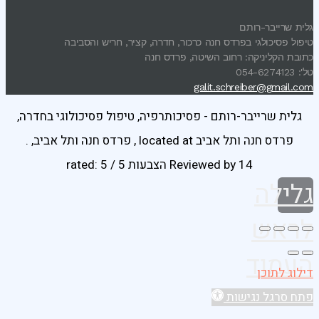
גלית שרייבר-רותם
טיפול פסיכולגי בפרדס חנה כרכור, חדרה, קציר, חריש והסביבה
כתובת הקליניקה: רחוב השיטה, פרדס חנה
טל': 054-6274123
galit.schreiber@gmail.com
גלית שרייבר-רותם - פסיכותרפיה, טיפול פסיכולוגי בחדרה,
פרדס חנה ותל אביב
located at
,
פרדס חנה ותל אביב
,
.
14 הצבעות
Reviewed by
rated:
5
/
5
גלילה
לראש
העמוד
דילוג לתוכן
פתח סרגל נגישות