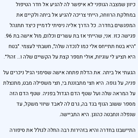
כיוון שמצבה הגופני לא איפשר לה להגיע אל חדר הטיפול
במחלקת הרווחה, הייתי צריכה להגיע אל ביתה ולקיים את
המפגשים בחדרה. כל הדרך אליה ניסיתי לדמיין כיצד תתנהל
פגישה כזו. אני, שהייתי אז בת עשרים וכלום, מול אישה בת 96.
"היא בטח תתייחס אלי כמו לנכדה שלה", חשבתי לעצמי. "בטח
היא תציע לי עוגיות, אולי תספר קצת על הקשיים שלה ו… זהו?".
הגעתי אל ביתה. את הדלת פתחה אישה שסימני הגיל ניכרים על
פניה, על גופה. היא חצי מתבוננת בי, חצי משפילה מבט, מתנצלת
על המראה שלה ועל שטף הדם הגדול בפניה. שטף הדם הזה
מספר ששוב הגוף בגד בה, גרם לה לאבד שיווי משקל, עד
שנפלה ונחבטה כהוגן. היא התביישה.
התיישבנו בחדרה והיא בזהירות רבה החלה לגולל את סיפורה