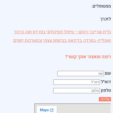
ממטופלים.
לזכרך.
גלית שרייבר-רותם – טיפול פסיכולוגי בפרדס חנה כרכור
ואונליין- בחרדה, בדיכאון, בביטחון עצמי ובמערכות יחסים
רוצה שאצור אתך קשר?
שם
דוא"ל
טלפון
שליחה