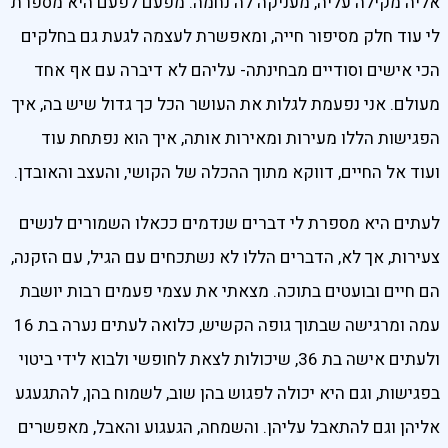
אליה מקילה עליה, מעניקה לה נחמה. מפעם לפעם היא מספרת
לי עוד חלק מסיפור חייה, ומאפשרת לעצמה לגעת גם בחלקים
הכי אישים וסודיים מבחינתה- עליהם לא דיברה עם אף אחד
מעולם. אני נפעמת לגלות את העושר הכל כך גדול שיש בה, איך
הפגישות הללו מעירות ומאירות אותה, איך הוא נפתחת עוד
ועוד אל החיים, דווקא מתוך ההכלה של הקושי, והעצב והאובדן.
לעתים היא מספרת לי דברים שנדמים ככאלו השמורים לנשים
צעירות, אך לא, הדברים הללו לא נשתכחים עם הגיל, עם הזקנה,
הם חיים ובועטים בתוכה. מצאתי את עצמי פעמים רבות יושבת
עמה ומרגישה שבתוך גופה הקשיש, כלואה לעתים נערה בת 16
ולעתים אישה בת 36, שיכולות לצאת לחופשי ולבוא לידי ביטוי
בפגישות, וגם היא יכולה לפגוש בהן שוב, לשמוח בהן, להתגעגע
אליהן וגם להתאבל עליהן. והשמחה, הגעגוע והאבל, מאפשרים