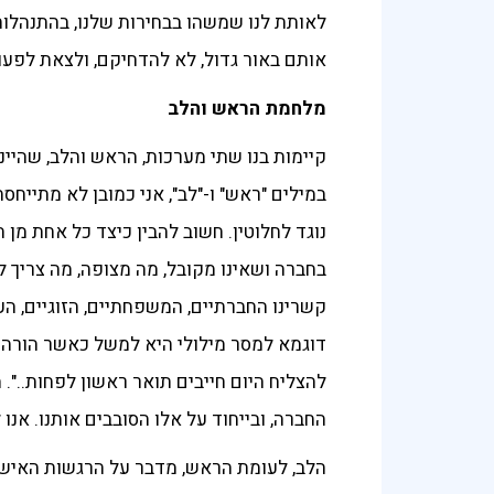
לאותת לנו שמשהו בבחירות שלנו, בהתנהלות 
אותם באור גדול, לא להדחיקם, ולצאת לפעו
מלחמת הראש והלב
קיימות בנו שתי מערכות, הראש והלב, שהיינו
במילים "ראש" ו-"לב", אני כמובן לא מתייח
נוגד לחלוטין. חשוב להבין כיצד כל אחת מן
בחברה ושאינו מקובל, מה מצופה, מה צריך ל
קשרינו החברתיים, המשפחתיים, הזוגיים, הע
דוגמא למסר מילולי היא למשל כאשר הורה או
להצליח היום חייבים תואר ראשון לפחות..". 
החברה, ובייחוד על אלו הסובבים אותנו. אנ
הלב, לעומת הראש, מדבר על הרגשות האישיים