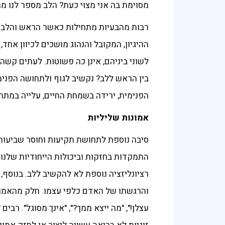
מסוימת בה אני מצוי כעת? הלב מספר לנו מה
רבות מהבעיות מתחילות כאשר הראש והלב א
ההיגיון, המקובל והנהוג מושכים לכיוון אחד
לשוני ביניהם, אינן כה פשוטות. לעתים קשה
בין הראש ללב? נקשיב לגוף ולתחושה הפנימי
הפנימית, ירידה בשמחת החיים, עלייה במתח,
אמונות שליליות
סיבה נוספת לתחושת תקיעות וחוסר שביעות ר
התמקדות בחזקות וביכולות הייחודיות שלנ
רציונליזציה נוספת לא להקשיב ללב. בנוסף,
והרגשתו של האדם כלפי עצמו. חלק מהאמונו
עצלן!", "מה ייצא ממך?", "אינך מסוגל". ר