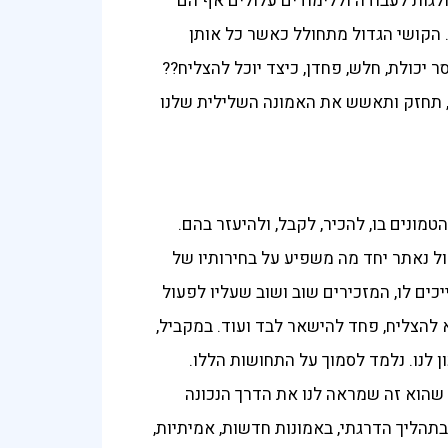
קולגות לעבודה וללימודים עלולים אף הם
ה. הקושי הגדול מתחולל כאשר כל אותן
יכולת, חלש, פחדן, כיצד יוכל להצליח??
ם, תחזק ותאשש את האמונה השלילית שלנו
מונים בו, להכיר, לקבל, ולהיעזר בהם.
ול נאתר יחד מה משפיע על בחירותיו של
יכים לו, המזכירים שוב ושוב שעליו לפעול
 להצליח, פחד להישאר לבד ועוד. במקביל,
 לנו. נלמד לסמוך על התחושות הללו.
 שהוא זה שמראה לנו את הדרך הנכונה
בתהליך הדרגתי, באמונות חדשות, אמיתיות,