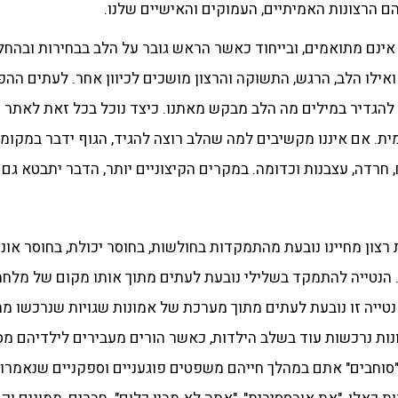
ם הרצונות האמיתיים, העמוקים והאישיים שלנו.
ינם מתואמים, ובייחוד כאשר הראש גובר על הלב בבחירות ובהחל
, ואילו הלב, הרגש, התשוקה והרצון מושכים לכיוון אחר. לעתים הה
 להגדיר במילים מה הלב מבקש מאתנו. כיצד נוכל בכל זאת לאתר ו
ת. אם איננו מקשיבים למה שהלב רוצה להגיד, הגוף ידבר במקומו,
 חרדה, עצבנות וכדומה. במקרים הקיצוניים יותר, הדבר יתבטא גם 
צון מחיינו נובעת מהתמקדות בחולשות, בחוסר יכולת, בחוסר אוני
ו. הנטייה להתמקד בשלילי נובעת לעתים מתוך אותו מקום של מל
 נטייה זו נובעת לעתים מתוך מערכת של אמונות שגויות שנרכשו 
ת נרכשות עוד בשלב הילדות, כאשר הורים מעבירים לילדיהם מסרי
בים "סוחבים" אתם במהלך חייהם משפטים פוגעניים וספקניים שנאמר