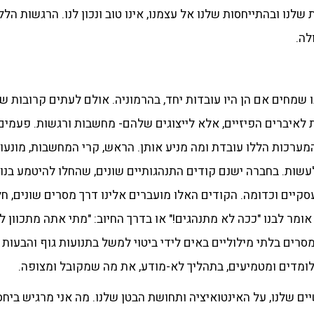
שלנו ובהתייחסות שלנו אל עצמנו, אינו טוב ונכון לנו. הרגשות ה
לה.
 שמחים אם הן היו עובדות יחד, בהרמוניה. אולם לעתים קרובות שת
סת לאיברים הפיזיים, אלא לייצוגים שלהם- מחשבות ורגשות. פעמים
 המערכות הללו עובדת ומה מניע אותן. הראש, קרי המחשבות, מונעו
עשות. בחברה ישנם קודים התנהגותיים שונים, שהחלו להיטמע בנו 
סקיים וכדומה. הקודים האלו מועברים אלינו דרך מסרים שונים, חל
מר לבנו "ככה לא מתנהגים!" או בדרך החיוב: "מתי אתה מתכוון 
מסרים בלתי מילוליים באים לידי ביטוי למשל בתנועות גוף והבעות 
ו לומדים ומטמיעים, בתהליך לא-מודע, את מה שמקובל ומצופה.
 שלנו, על האינטואיציה ותחושת הבטן שלנו. מה אני מרגיש ביחס 