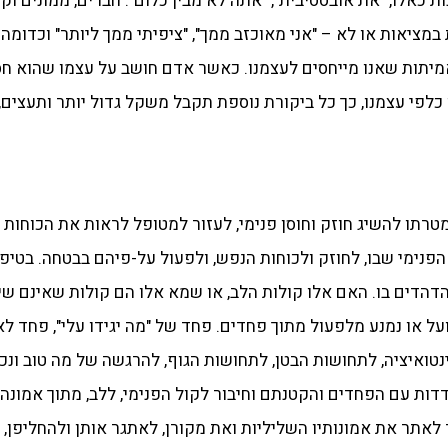
ות כאלו, "את אובססיבית", "אתה לא מבין כלום". חברים, ממונים ו
 במציאות או לא – "אני מאוכזב ממך", "ציפיתי ממך ליותר" וכדומ
מיתות שאנו מייחסים לעצמנו. כאשר אדם חושב על עצמו שהוא חסר 
כלפי עצמנו, כך כל ביקורת נוספת תקבל משקל גדול יותר ותעצי
רתו להשיג חוזק וחוסן פנימי, לעזור למטופל לראות את הכוחות הט
פנימי שבו, לחוזק ולכוחות הנפש, ולפעול על-פיהם בבטחה. בטיפ
מהדהדים בו. האם אלו קולות הלב, או שמא אלו הם קולות שאינם שי
 או נמנע מלפעול מתוך פחדים. פחד של "מה יגידו עלי", פחד לא
איציה, לתחושות הבטן, לתחושות הגוף, להרגשה של מה טוב ונכון
ות עם הפחדים והקטנתם וחיבור לקול הפנימי, ללב, מתוך אמונה
 לאתר את אמונותיו השליליות ואת מקורן, לאתגר אותן ולהחליפן, 