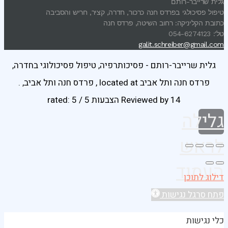
גלית שרייבר-רותם
טיפול פסיכולגי בפרדס חנה כרכור, חדרה, קציר, חריש והסביבה
כתובת הקליניקה: רחוב השיטה, פרדס חנה
טל': 054-6274123
galit.schreiber@gmail.com
גלית שרייבר-רותם - פסיכותרפיה, טיפול פסיכולוגי בחדרה,
פרדס חנה ותל אביב
located at
,
פרדס חנה ותל אביב
,
.
14 הצבעות
Reviewed by
rated:
5
/
5
גלילה
לראש
העמוד
דילוג לתוכן
פתח סרגל נגישות
כלי נגישות