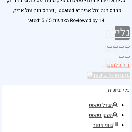
גלית שרייבר-רותם - פסיכותרפיה, טיפול פסיכולוגי בחדרה,
פרדס חנה ותל אביב
located at
,
פרדס חנה ותל אביב
,
.
14 הצבעות
Reviewed by
rated:
5
/
5
גלילה
לראש
העמוד
דילוג לתוכן
פתח סרגל נגישות
כלי נגישות
הגדל טקסט
הקטן טקסט
גווני אפור