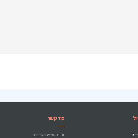
ול
צור קשר
רדה
גלית שרייבר-רותם