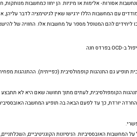
ות אסורות- אלימות או מיניות. הן יחוו כמחשבות מנותקות, חודרנ
דים עם המחשבות הללו ירגישו שאין לגיטימציה לדבר עליהן, אפ
כו ליחידים להם המטופל מספר על מחשבות אלו. החוויה של להיש
ת תופיע גם התנהגות קופמולסיבית (כפייתית). ההתנהגות מפח
נהגות הקומפולסיבית, לעתים מתוך תחושה שאם היא לא תתבצע יק
חרדה יורדת, כך עד לפעם הבאה בה תופיע המחשבה האובססיבית
 על המחשבות האובססיביות. הניסיונות הקוגניטיביים, השכלתניים, 